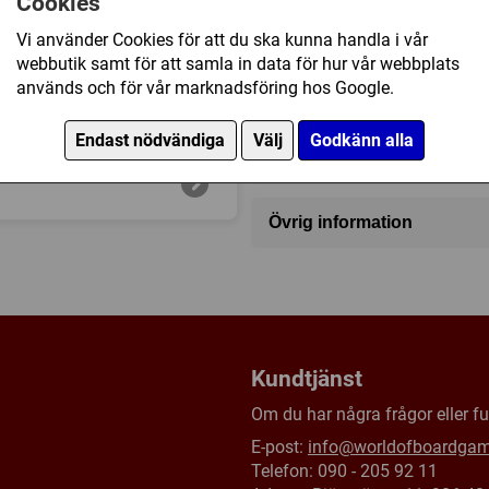
Cookies
Vi använder Cookies för att du ska kunna handla i vår
webbutik samt för att samla in data för hur vår webbplats
195 kr
används och för vår marknadsföring hos Google.
Endast nödvändiga
Välj
Godkänn alla
Kommande produkt -
Bevak
Övrig information
Speltyp:
Familjespel
,
Kortspe
Serie:
Dice Throne
Kategori:
Tärning
,
Fighting
,
Tillverkare:
Övriga
Kundtjänst
Försälj. rank:
7809/18139
Om du har några frågor eller fun
E-post:
info@worldofboardga
Telefon: 090 - 205 92 11