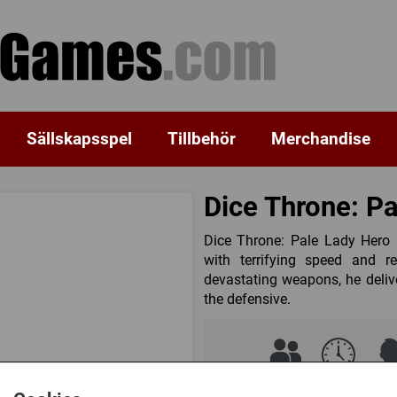
Sällskapsspel
Tillbehör
Merchandise
Dice Throne: P
Dice Throne: Pale Lady Hero
with terrifying speed and r
devastating weapons, he deliv
the defensive.
2
40 (min)
8