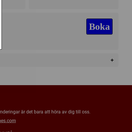
Boka
a
+
l
Fantasy
deringar är det bara att höra av dig till oss.
mes.com