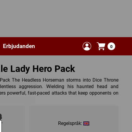
Erbjudanden
0
ale Lady Hero Pack
 Pack The Headless Horseman storms into Dice Throne
elentless aggression. Wielding his haunted head and
ers powerful, fast-paced attacks that keep opponents on
Regelspråk:
+