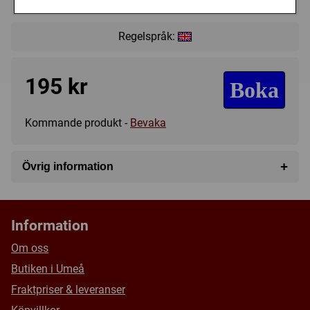
Regelspråk:
195 kr
Boka
Kommande produkt -
Bevaka
+
Övrig information
Speltyp:
Kortspel
,
Familjespel
Serie:
Dice Throne
Information
Kategori:
Tärning
,
Fighting
,
Fantasy
Om oss
Tillverkare:
Övriga
Butiken i Umeå
Försälj. rank:
7787/18137
Fraktpriser & leveranser