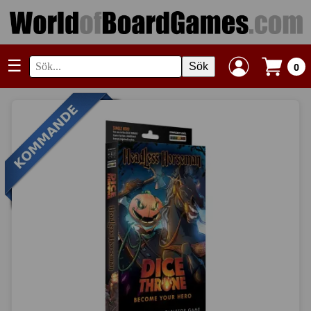
☰
Sök
0