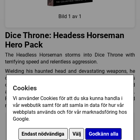
Bild
1 av 1
Dice Throne: Headess Horseman
Hero Pack
The Headless Horseman storms into Dice Throne with
terrifying speed and relentless aggression.
Wielding his haunted head and devastating weapons, he
delivers powerful, fast-paced attacks that keep opponents
on the defensive. This Hero Pack offers a dynamic and
Cookies
aggressive playstyle that rewards momentum and timing.
Vi använder Cookies för att du ska kunna handla i
Perfect for players who enjoy high-impact turns and
vår webbutik samt för att samla in data för hur vår
relentless combat pressure.
webbplats används och för vår marknadsföring hos
Google.
Endast nödvändiga
Välj
Godkänn alla
2
40 (min)
8+