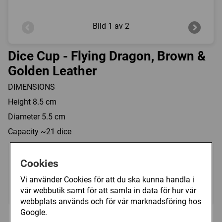
Bild
1 av 2
Dice Cup - Flying Dragon, Brown &
Golden Leather
DIMENSIONS
Height 8.5 cm
Diameter 5.5 cm
Capacity ~21 dice
249 kr
Köp
Cookies
Vi använder Cookies för att du ska kunna handla i
Ej i lager, leveranstid 10-14 vardagar
vår webbutik samt för att samla in data för hur vår
webbplats används och för vår marknadsföring hos
Google.
Personer som har köpt Dice Cup - Flying