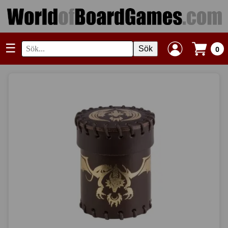
☰
Sök
0