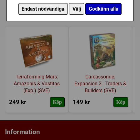
Dragon, Brown & Golden Leather har
Endast nödvändiga
Välj
Godkänn alla
också köpt
Terraforming Mars:
Carcassonne:
Amazonis & Vastitas
Expansion 2 - Traders &
(Exp.) (SVE)
Builders (SVE)
249 kr
149 kr
1
Köp
Köp
Information