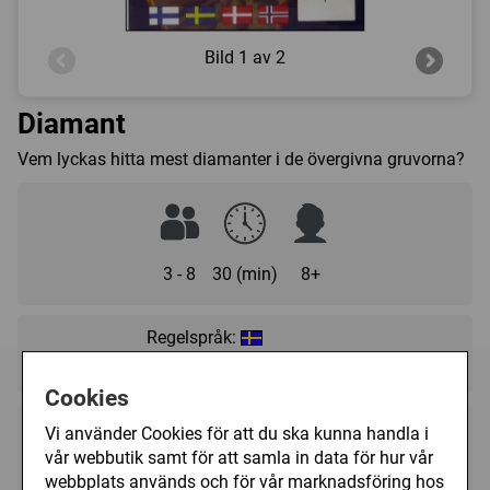
Bild
1 av 2
Diamant
Vem lyckas hitta mest diamanter i de övergivna gruvorna?
3 - 8
30 (min)
8+
Regelspråk:
★★★★★★★★★★
★★★★★★★★★★
Cookies
Vi använder Cookies för att du ska kunna handla i
158 kr
Utgått
vår webbutik samt för att samla in data för hur vår
webbplats används och för vår marknadsföring hos