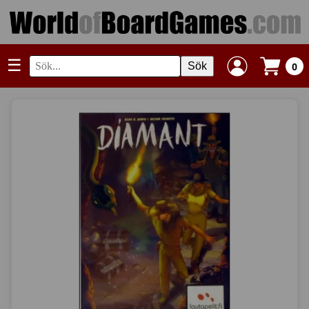
☰
Sök
0