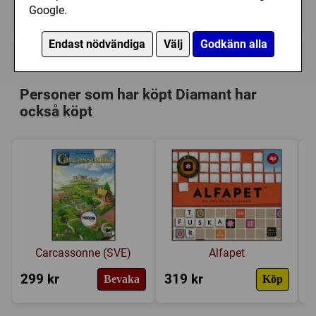
Google.
Ej tillgänglig
Endast nödvändiga
Välj
Godkänn alla
+
Övrig information
Speltyp:
Familjespel
Personer som har köpt Diamant har
Kategori:
Äventyr
också köpt
Tillverkare:
Lautapelit
Försälj. rank:
7785/18137
Carcassonne (SVE)
Alfapet
299 kr
319 kr
3
Bevaka
Köp