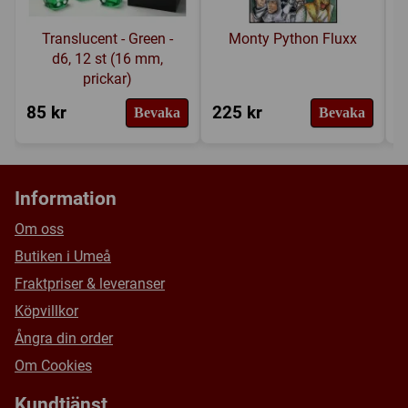
Försälj. rank:
7571/18137
Translucent - Green -
Monty Python Fluxx
d6, 12 st (16 mm,
prickar)
85 kr
225 kr
7
Bevaka
Bevaka
Information
Om oss
Butiken i Umeå
Fraktpriser & leveranser
Köpvillkor
Ångra din order
Om Cookies
Kundtjänst