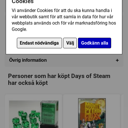
Cookies
★★★★★★★★★★
★★★★★★★★★★
Vi använder Cookies för att du ska kunna handla i
vår webbutik samt för att samla in data för hur vår
webbplats används och för vår marknadsföring hos
378 kr
Utgått
Google.
Ej tillgänglig
Endast nödvändiga
Välj
Godkänn alla
+
Övrig information
Speltyp:
Strategispel
,
Familjespel
Personer som har köpt Days of Steam
Kategori:
Tärning
,
Racing
,
Tåg / Järnväg
,
Transport
,
har också köpt
Hand management
,
Plocka upp och lämna
,
Punkt till
punkt förflyttning
,
Nätverk / Vägbyggande
,
Placera
brickor
Tillverkare:
Valley games
Länkar:
Regler
,
Tillverkarens hemsida
,
BoardGameGeek