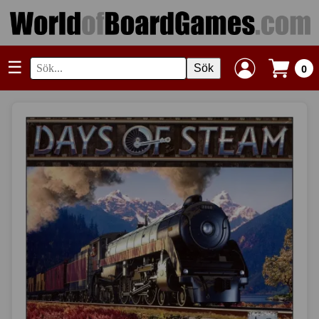
☰
Sök
0