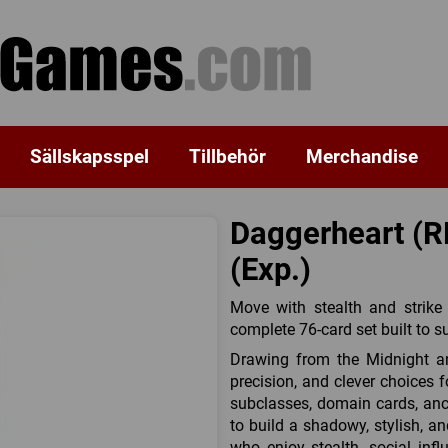
Sällskapsspel
Tillbehör
Merchandise
Daggerheart (R
(Exp.)
Move with stealth and strike
complete 76-card set built to s
Drawing from the Midnight an
precision, and clever choices f
subclasses, domain cards, anc
to build a shadowy, stylish, a
who enjoy stealth, social inf