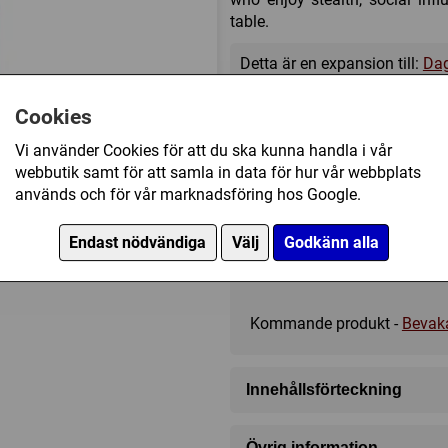
table.
Detta är en expansion till:
Dag
Cookies
Vi använder Cookies för att du ska kunna handla i vår
webbutik samt för att samla in data för hur vår webbplats
?
?
?
används och för vår marknadsföring hos Google.
Endast nödvändiga
Välj
Godkänn alla
259 kr
Kommande produkt -
Bevak
Innehållsförteckning
76 Kort
Övrig information