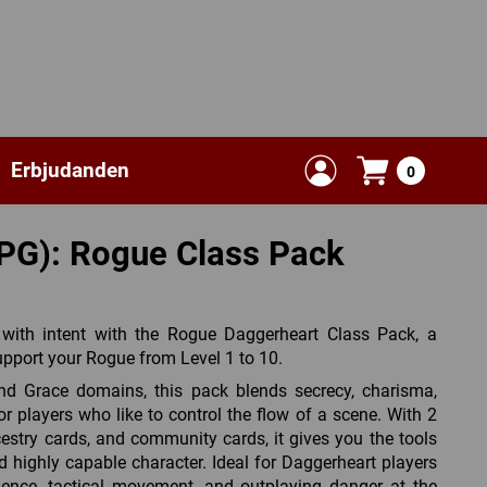
Erbjudanden
0
PG): Rogue Class Pack
 with intent with the Rogue Daggerheart Class Pack, a
upport your Rogue from Level 1 to 10.
d Grace domains, this pack blends secrecy, charisma,
or players who like to control the flow of a scene. With 2
estry cards, and community cards, it gives you the tools
nd highly capable character. Ideal for Daggerheart players
luence, tactical movement, and outplaying danger at the