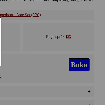
gerheart: Core Set (RPG)
Regelspråk:
Boka
a
+
+