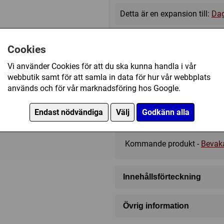
Detta är en expansion till:
Dag
Cookies
Vi använder Cookies för att du ska kunna handla i vår
?
?
?
webbutik samt för att samla in data för hur vår webbplats
används och för vår marknadsföring hos Google.
Endast nödvändiga
Välj
Godkänn alla
259 kr
Kommande produkt -
Bevak
Innehållsförteckning
76 Kort
Övrig information
Speltyp:
Rollspel