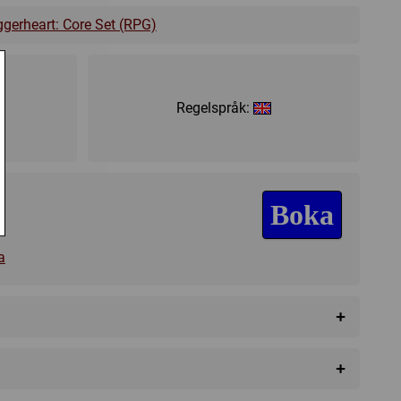
gerheart: Core Set (RPG)
Regelspråk:
Boka
a
+
+