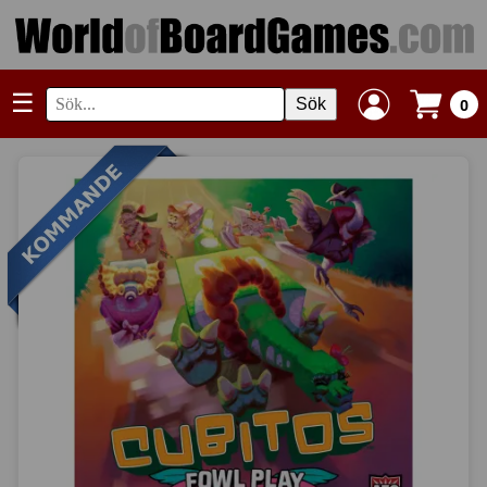
☰
Sök
0