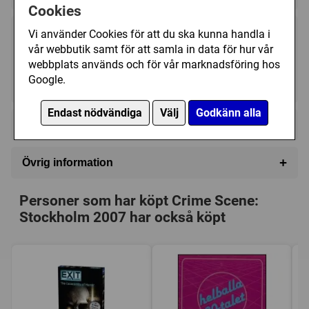
Cookies
Vi använder Cookies för att du ska kunna handla i
185 kr
Köp
vår webbutik samt för att samla in data för hur vår
webbplats används och för vår marknadsföring hos
Google.
I lager, leveranstid 1-3 vardagar
Endast nödvändiga
Välj
Godkänn alla
+
Videoklipp (1)
+
Övrig information
Speltyp:
Vuxen/partyspel
Personer som har köpt Crime Scene:
Tillverkare:
Tactic
Stockholm 2007 har också köpt
Länkar:
Tillverkarens hemsida
Försälj. rank:
1059/18139