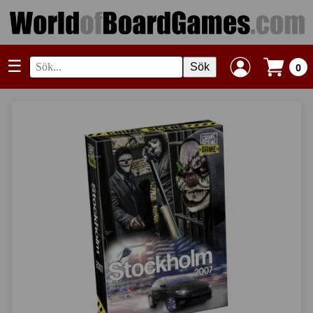
☰
Sök
0