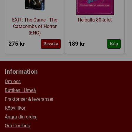
EXIT: The Game - The
Helballa 80-talet
Catacombs of Horror
(ENG)
275 kr
189 kr
2
Bevaka
Köp
Information
Om oss
Butiken i Umeå
Fraktpriser & leveranser
Köpvillkor
Ångra din order
Om Cookies