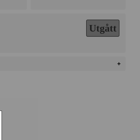
Utgått
+