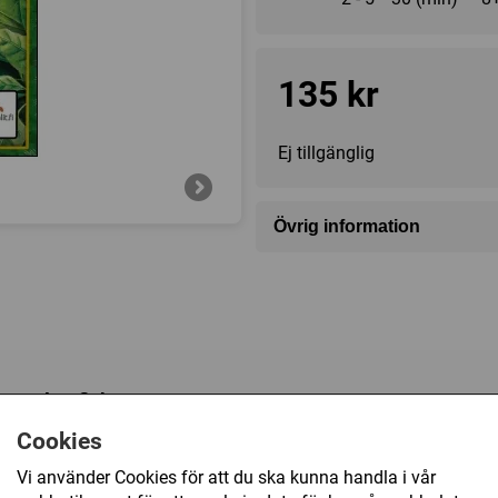
135 kr
Ej tillgänglig
Övrig information
Speltyp:
Kortspel
Tillverkare:
Lautapelit
Försälj. rank:
7108/18138
ssa plastfickor
Cookies
Vi använder Cookies för att du ska kunna handla i vår