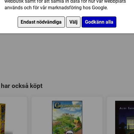
webbutik samt för att samla in data för hur vår webbplats
används och för vår marknadsföring hos Google.
Endast nödvändiga
Välj
Godkänn alla
 har också köpt