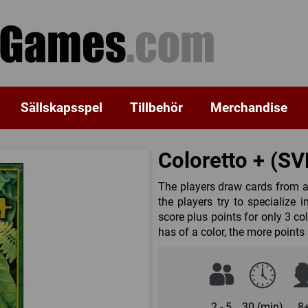
Sällskapsspel
Tillbehör
Merchandise
Coloretto + (SV
The players draw cards from a 
the players try to specialize 
score plus points for only 3 co
has of a color, the more points
2 - 5
30 (min)
8