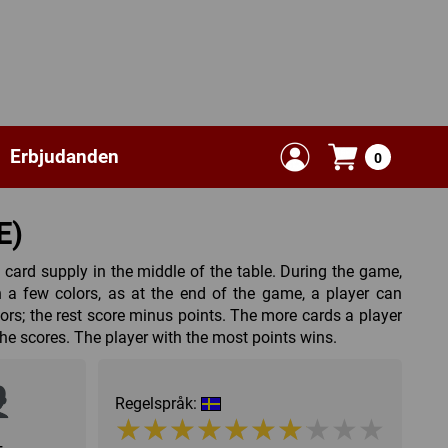
Erbjudanden
0
E)
card supply in the middle of the table. During the game,
in a few colors, as at the end of the game, a player can
lors; the rest score minus points. The more cards a player
 he scores. The player with the most points wins.
Regelspråk:
★★★★★★★★★★
★★★★★★★★★★
+