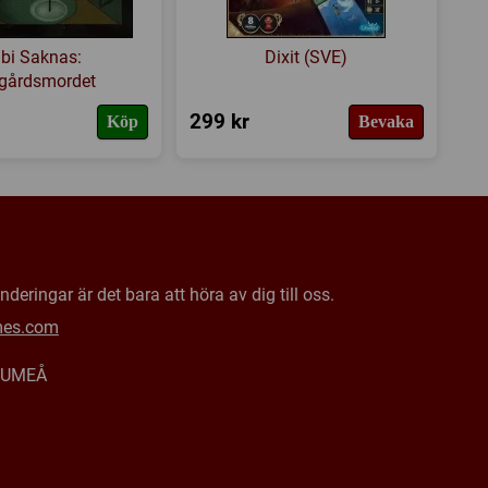
ibi Saknas:
Dixit (SVE)
rgårdsmordet
299 kr
Köp
Bevaka
deringar är det bara att höra av dig till oss.
mes.com
0 UMEÅ