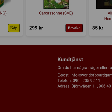
ENG)
Carcassonne (SVE)
Al
Her
299 kr
85 kr
Köp
Bevaka
Kundtjänst
Om du har några frågor eller fun
E-post:
info@worldofboardga
Telefon: 090 - 205 92 11
Adress: Björnvägen 11, 906 4