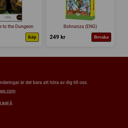
 to the Dungeon
Bohnanza (ENG)
249 kr
Köp
Bevaka
deringar är det bara att höra av dig till oss.
mes.com
0 UMEÅ