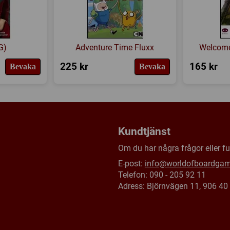
Försälj. rank:
6982/18139
G)
Adventure Time Fluxx
Welcome
225 kr
165 kr
Bevaka
Bevaka
Kundtjänst
Om du har några frågor eller fun
E-post:
info@worldofboardga
Telefon: 090 - 205 92 11
Adress: Björnvägen 11, 906 4