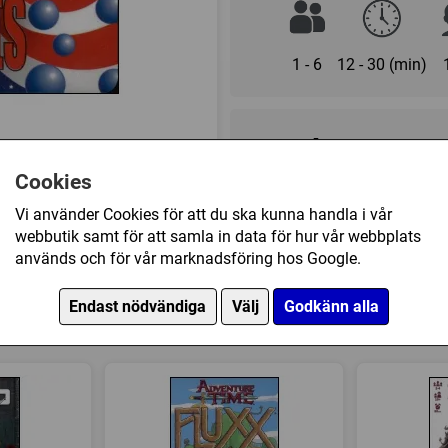
1 - 6
12 - 30 (min)
169 kr
Cookies
Ej tillgänglig
Vi använder Cookies för att du ska kunna handla i vår
webbutik samt för att samla in data för hur vår webbplats
används och för vår marknadsföring hos Google.
Övrig information
Speltyp:
Kortspel
,
Familjespe
Endast nödvändiga
Välj
Godkänn alla
ly American har också köpt
Kategori:
Amerikanska Inbör
Revolutionskriget (1775 - 17
Modulär spelplan
Tillverkare:
Looney labs
Länkar:
BoardGameGeek