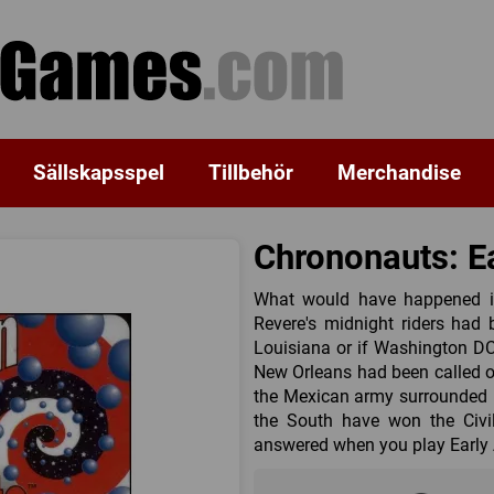
Sällskapsspel
Tillbehör
Merchandise
Chrononauts: E
What would have happened if
Revere's midnight riders had
Louisiana or if Washington DC 
New Orleans had been called o
the Mexican army surrounded i
the South have won the Civi
answered when you play Early