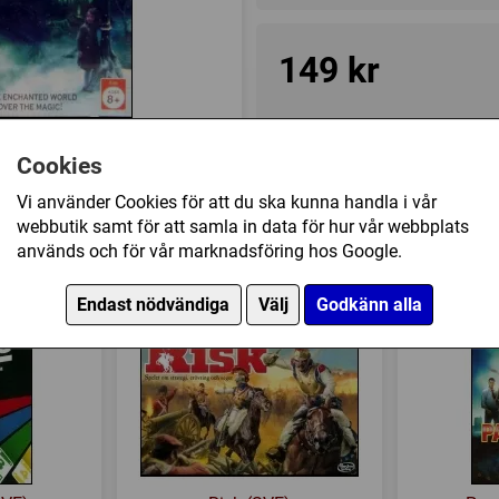
149 kr
Ej tillgänglig
Cookies
Vi använder Cookies för att du ska kunna handla i vår
Övrig information
webbutik samt för att samla in data för hur vår webbplats
Speltyp:
Familjespel
,
Barnsp
används och för vår marknadsföring hos Google.
nia har också köpt
Kategori:
Film / TV / Radio
,
Endast nödvändiga
Välj
Godkänn alla
Tillverkare:
Milton Bradley
Länkar:
BoardGameGeek
Försälj. rank:
6974/18139