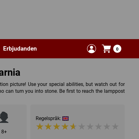
Erbjudanden
0
arnia
on picture! Use your special abilities, but watch out for
 can turn you into stone. Be first to reach the lamppost
Regelspråk:
★★★★★★★★★★
★★★★★★★★★★
8+