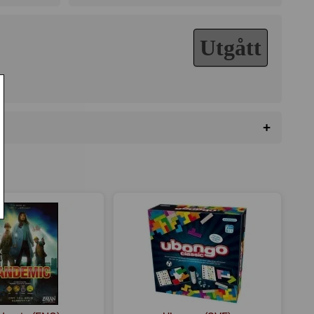
Utgått
+
el
Tärningsförflyttande