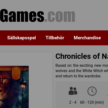
Sällskapsspel
Tillbehör
Merchandise
Chronicles of N
Based on the exciting new moti
wolves and the White Witch who
and return to the wardrobe.
2 - 4
60 - 120 (min)