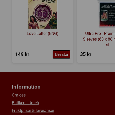
Love Letter (ENG)
Ultra Pro - Pre
Sleeves (63 x 88
st
149 kr
35 kr
Bevaka
Information
Om oss
Butiken i Umeå
Fraktpriser & leveranser