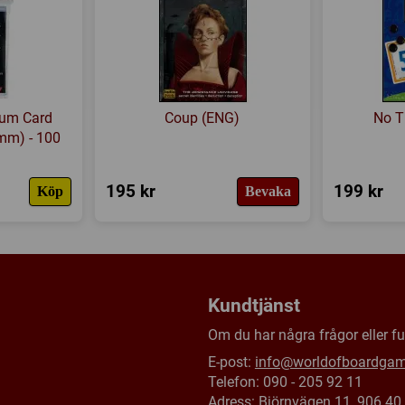
Försälj. rank:
6900/18138
mium Card
Coup (ENG)
No T
 mm) - 100
195 kr
199 kr
Köp
Bevaka
Kundtjänst
Om du har några frågor eller fun
E-post:
info@worldofboardga
Telefon: 090 - 205 92 11
Adress: Björnvägen 11, 906 4