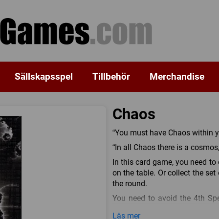
Sällskapsspel
Tillbehör
Merchandise
Chaos
“You must have Chaos within you
“In all Chaos there is a cosmos,
In this card game, you need to
on the table. Or collect the set
the round.
You need to avoid the 4th Sp
table or the 4th Order card if
Läs mer