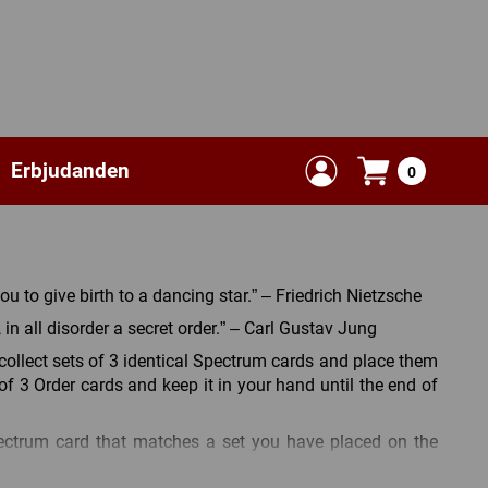
Erbjudanden
0
 to give birth to a dancing star.” – Friedrich Nietzsche
 in all disorder a secret order.” – Carl Gustav Jung
 collect sets of 3 identical Spectrum cards and place them
 of 3 Order cards and keep it in your hand until the end of
ectrum card that matches a set you have placed on the
 you have the other 3. Also, avoid holding a Chaos card at