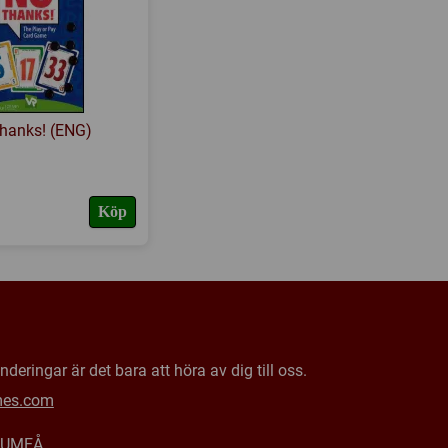
hanks! (ENG)
Köp
deringar är det bara att höra av dig till oss.
mes.com
0 UMEÅ