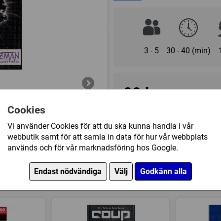
the end of the round.
On your turn you can seek a ca
cards while holding a Chaos c
among players until the discardi
3 - 5
30 - 40 (min)
FAQ: Spin of Chaos: you cannot
99 kr
Cookies
Ej tillgänglig
Vi använder Cookies för att du ska kunna handla i vår
webbutik samt för att samla in data för hur vår webbplats
används och för vår marknadsföring hos Google.
Övrig information
Speltyp:
Kortspel
Endast nödvändiga
Välj
Godkänn alla
köpt
Kategori:
Auktion / Bud
,
Mem
Tillverkare:
Z-MAN games
Länkar:
Regler
,
Tillverkaren