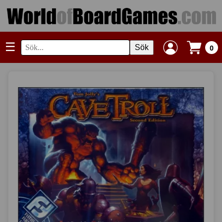
☰
Sök
0