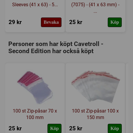
Sleeves (41 x 63) - 5...
(7075) - (41 x 63 mm) -
...
29 kr
25 kr
Bevaka
Köp
Personer som har köpt Cavetroll -
Second Edition har också köpt
100 st Zip-påsar 70 x
100 st Zip-påsar 100 x
100 mm
150 mm
25 kr
25 kr
1
Köp
Köp