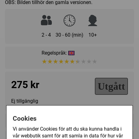
OBS: Bilden tillhör den gamla versionen.
2 - 4
30 - 60 (min)
10+
Regelspråk:
★★★★★★★★★★
★★★★★★★★★★
275 kr
Utgått
Ej tillgänglig
Cookies
+
Innehållsförteckning
Vi använder Cookies för att du ska kunna handla i
Spelplan
vår webbutik samt för att samla in data för hur vår
+
Recensioner (1)