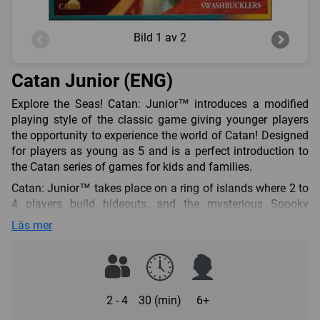
Bild
1 av 2
Catan Junior (ENG)
Explore the Seas! Catan: Junior™ introduces a modified
playing style of the classic game giving younger players
the opportunity to experience the world of Catan! Designed
for players as young as 5 and is a perfect introduction to
the Catan series of games for kids and families.
Catan: Junior™ takes place on a ring of islands where 2 to
4 players build hideouts, and the mysterious Spooky
Island, where the Ghost Captain lives. Each island
Läs mer
generates a specific resource: wood, goats, molasses or
swords and players can acquire gold.
Each player starts with two pirate hideouts, then builds
ships in order to expand their network. The more hideouts
2 - 4
30 (min)
6+
you build, the more resources you may receive. You use
your resources to build ships, hideouts or get help from