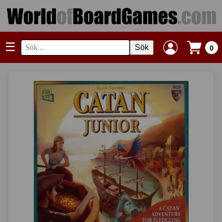
☰
Sök
0