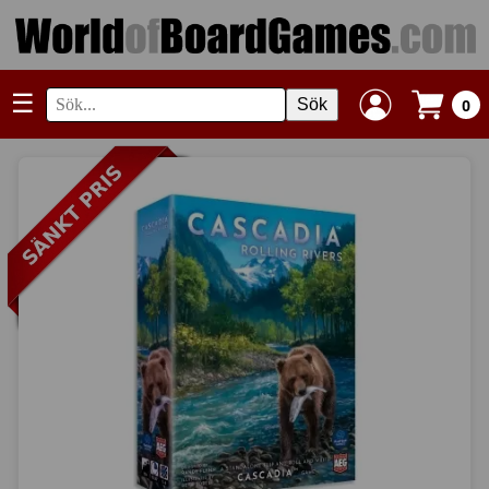
☰
Sök
0