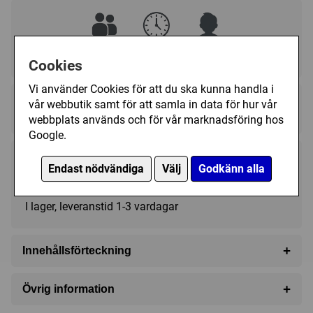
1 - 4
15 - 30 (min)
10+
Cookies
Vi använder Cookies för att du ska kunna handla i
Regelspråk:
vår webbutik samt för att samla in data för hur vår
★★★★★★★★★★
★★★★★★★★★★
webbplats används och för vår marknadsföring hos
Google.
225 kr
Köp
Endast nödvändiga
Välj
Godkänn alla
(299 kr)
I lager, leveranstid 1-3 vardagar
+
Innehållsförteckning
3 Deluxe Wooden Central Dice
+
Övrig information
1 Unique Deluxe Woode Special Central Dice
Speltyp:
Familjespel