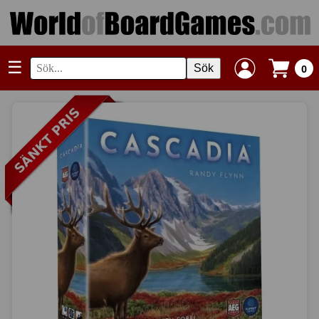
☰
Sök
0