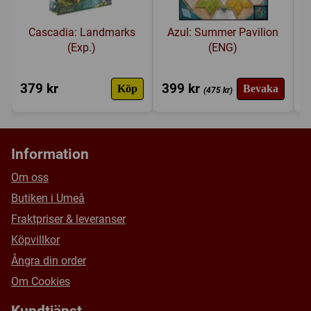
Cascadia: Landmarks
Azul: Summer Pavilion
(Exp.)
(ENG)
379 kr
399 kr
1
Köp
Bevaka
(475 kr)
Information
Om oss
Butiken i Umeå
Fraktpriser & leveranser
Köpvillkor
Ångra din order
Om Cookies
Kundtjänst