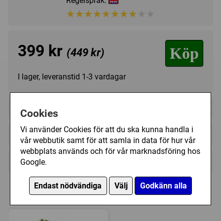
Regelspråk:
★★★★★★★★★★
★★★★★★★★★★
399 kr
Köp
(449 kr)
I lager, leveranstid 1-3 vardagar
+
Innehållsförteckning
Cookies
100 Deluxe Wooden Wildlife Tokens
Vi använder Cookies för att du ska kunna handla i
+
Videoklipp (1)
85 Habitat Tiles
vår webbutik samt för att samla in data för hur vår
webbplats används och för vår marknadsföring hos
25 Nature Tokens
+
Google.
Övrig information
20 Wildlife Scoring Cards
Speltyp:
Familjespel
1 Family Variant Scoring Card
Endast nödvändiga
Välj
Godkänn alla
Expansioner till Cascadia (ENG)
Kategori:
Abstrakt strategi
,
Djur
,
Pussel
,
Hexrutor
,
5 Starter Habitat Tiles
Mönster (Se / Göra)
,
Placera brickor
1 Full Color Scorepad
Tillverkare:
AEG