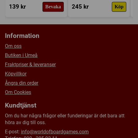
139 kr
245 kr
1
Bevaka
Köp
Information
Om oss
Butiken i Umeå
Fraktpriser & leveranser
Köpvillkor
Ångra din order
Om Cookies
Kundtjänst
Om du har några frågor eller funderingar är det bara att
höra av dig till oss.
E-post:
info@worldofboardgames.com