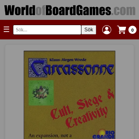
☰
Sök
0