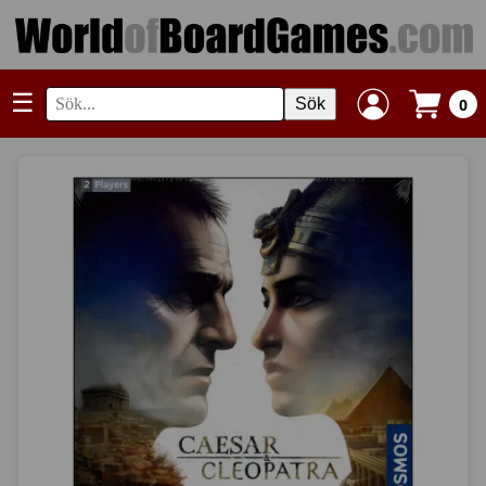
☰
Sök
0