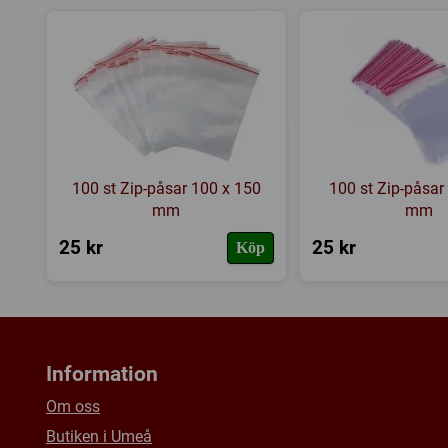
100 st Zip-påsar 100 x 150
100 st Zip-påsar
mm
mm
25 kr
25 kr
Köp
Information
Om oss
Butiken i Umeå