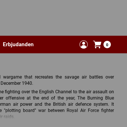
Erbjudanden
0
 wargame that recreates the savage air battles over
o December 1940.
he fighting over the English Channel to the air assault on
r offensive at the end of the year, The Burning Blue
rman air power and the British air defence system. It
e "plotting board" war between Royal Air Force fighter
r raids.
radar; Observer Corps; radio-telephony; Ack-Ack; balloon