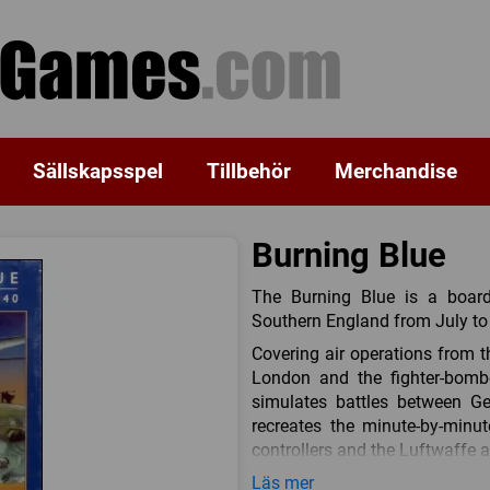
Sällskapsspel
Tillbehör
Merchandise
Burning Blue
The Burning Blue is a board
Southern England from July t
Covering air operations from t
London and the fighter-bombe
simulates battles between Ge
recreates the minute-by-minut
controllers and the Luftwaffe ai
The game features Chain Home 
Läs mer