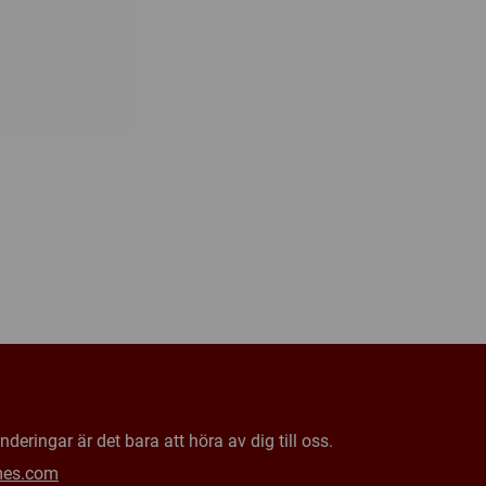
s hemsida
,
BoardGameGeek
ys
adron Tote Board
deringar är det bara att höra av dig till oss.
mes.com