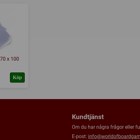
Tillverkare:
GMT Games
48-page Scenario Book
Länkar:
Regler
,
Tillverkaren
2 11x17 Hostile Raid Displa
Försälj. rank:
6581/18139
1 11x17 Royal Air Force Squ
2 Player Aid Cards
Logsheet Booklet
2 6-sided dice
 70 x 100
Köp
Kundtjänst
Om du har några frågor eller fun
E-post:
info@worldofboardga