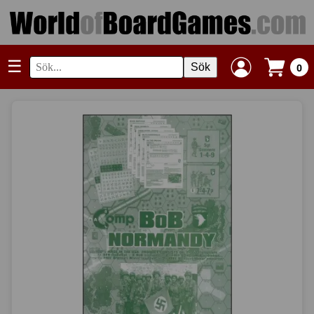
☰
Sök
0