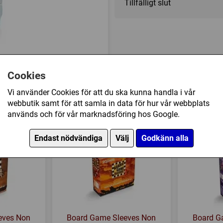
Tillfälligt slut
Cookies
Vi använder Cookies för att du ska kunna handla i vår
webbutik samt för att samla in data för hur vår webbplats
s Non Glare: Size Large (59 x 92 mm) - 50 st 
används och för vår marknadsföring hos Google.
Endast nödvändiga
Välj
Godkänn alla
eves Non
Board Game Sleeves Non
Board G