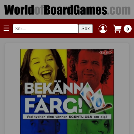
☰
Sök
0