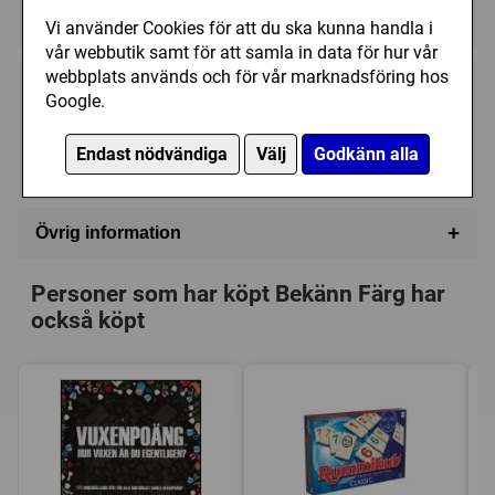
★★★★★★★★★★
★★★★★★★★★★
Vi använder Cookies för att du ska kunna handla i
vår webbutik samt för att samla in data för hur vår
webbplats används och för vår marknadsföring hos
125 kr
Utgått
Google.
Endast nödvändiga
Välj
Godkänn alla
Ej tillgänglig
+
Övrig information
Speltyp:
Vuxen/partyspel
Personer som har köpt Bekänn Färg har
Kategori:
Frågor
också köpt
Tillverkare:
Tactic
Länkar:
Tillverkarens hemsida
Försälj. rank:
6255/18139