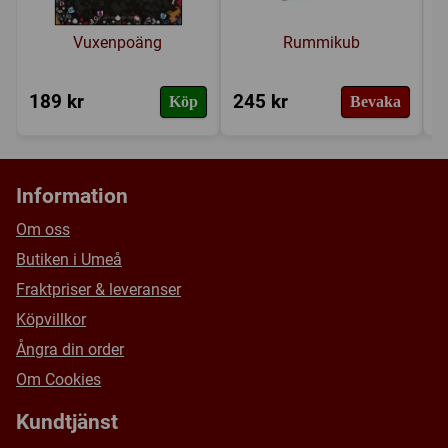
Vuxenpoäng
Rummikub
189 kr
245 kr
1
Köp
Bevaka
Information
Om oss
Butiken i Umeå
Fraktpriser & leveranser
Köpvillkor
Ångra din order
Om Cookies
Kundtjänst