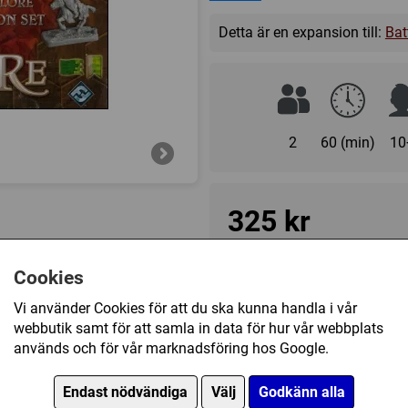
adventure book, players can 
Detta är en expansion till:
Bat
create an army of their own de
Finally, Code of Chivalry com
challenge for their new units!
2
60 (min)
10
325 kr
Ej tillgänglig
Cookies
Vi använder Cookies för att du ska kunna handla i vår
webbutik samt för att samla in data för hur vår webbplats
Övrig information
används och för vår marknadsföring hos Google.
Speltyp:
Krigsspel
Serie:
BattleLore
Endast nödvändiga
Välj
Godkänn alla
ry (Exp.)