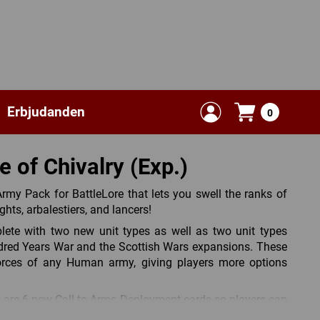
Erbjudanden
0
e of Chivalry (Exp.)
rmy Pack for BattleLore that lets you swell the ranks of
ghts, arbalestiers, and lancers!
ete with two new unit types as well as two unit types
ndred Years War and the Scottish Wars expansions. These
 forces of any Human army, giving players more options
n are 6 new Call to Arms Deployment cards so players can
ather than using the pre-constructed armies found in the