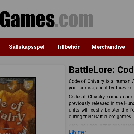
Sällskapsspel
Tillbehör
Merchandise
BattleLore: Cod
Code of Chivalry is a human A
your armies, and it features kni
Code of Chivalry comes compl
previously released in the Hu
units will easily bolster the
during their BattleLore games.
Also included in this expansio
customize their adventures. R
Läs mer