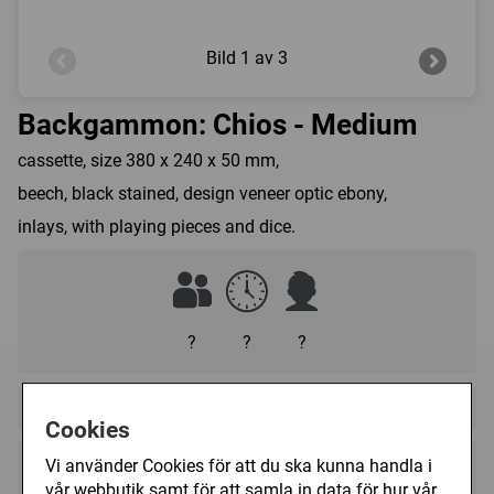
Bild
1 av 3
Backgammon: Chios - Medium
cassette, size 380 x 240 x 50 mm,
beech, black stained, design veneer optic ebony,
inlays, with playing pieces and dice.
?
?
?
Regelspråk:
Cookies
Vi använder Cookies för att du ska kunna handla i
599 kr
Köp
vår webbutik samt för att samla in data för hur vår