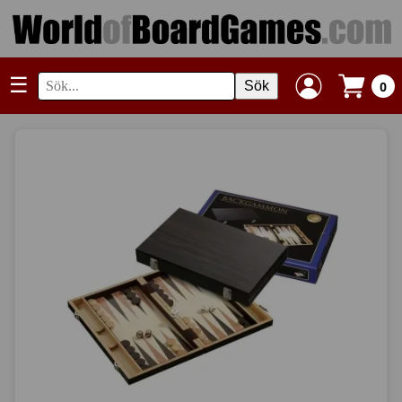
☰
Sök
0