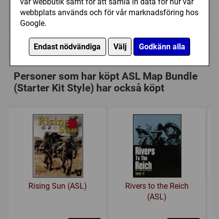
vår webbutik samt för att samla in data för hur vår
webbplats används och för vår marknadsföring hos
Ej tillgänglig
Google.
Endast nödvändiga
Välj
Godkänn alla
+
Övrig information
Speltyp:
Krigsspel
Personer som har köpt ASL Map Bundle
Serie:
Advanced Squad Leader (ASL)
(Starter Kit Style) har också köpt
Tillverkare:
Multi-Man Publishing
Länkar:
Tillverkarens hemsida
Försälj. rank:
5902/18137
Rising Sun (ASL)
Rivers to the Reich
(ASL)