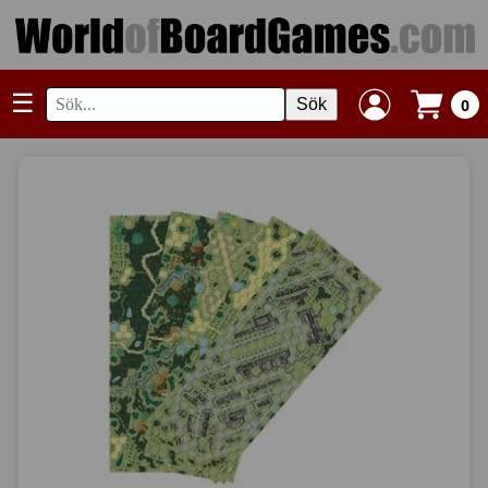
☰
Sök
0