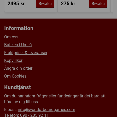
2495 kr
275 kr
3
Bevaka
Bevaka
Information
Om oss
Butiken i Umeå
Fraktpriser & leveranser
Köpvillkor
Ångra din order
Om Cookies
Kundtjänst
Om du har några frågor eller funderingar är det bara att
höra av dig till oss.
E-post:
info@worldofboardgames.com
Telefon: 090 - 205 92 11