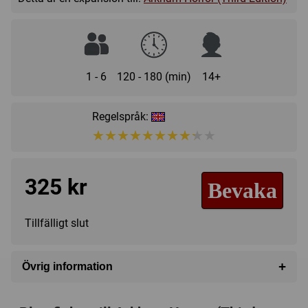
1 - 6
120 - 180 (min)
14+
Regelspråk:
★★★★★★★★★★
★★★★★★★★★★
325 kr
Bevaka
Tillfälligt slut
+
Övrig information
Speltyp:
Strategispel