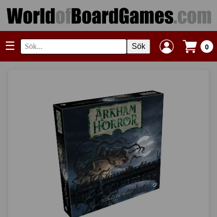
☰
Sök
0