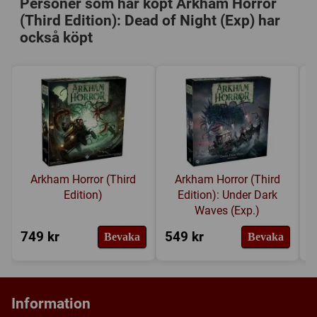
Personer som har köpt Arkham Horror
(Third Edition): Dead of Night (Exp) har
också köpt
Arkham Horror (Third
Arkham Horror (Third
Edition)
Edition): Under Dark
Waves (Exp.)
749 kr
549 kr
2
Bevaka
Bevaka
Information