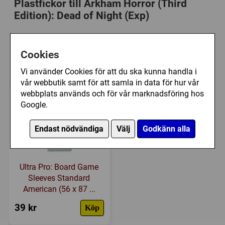
Serie:
Arkham Horror - Third Edition
Plastfickor till Arkham Horror (Third
Edition): Dead of Night (Exp)
Kategori:
Äventyr
,
Fighting
,
Skräck
,
Samarbete
,
Tärning
,
Modulär spelplan
,
Variabla spelare
Tillverkare:
Fantasy Flight Games
,
Asmodée
Det är totalt 159 st kort som passar i någon av
Cookies
Länkar:
Tillverkarens hemsida
,
BoardGameGeek
dessa plastfickor
Vi använder Cookies för att du ska kunna handla i
Försälj. rank:
2601/18139
vår webbutik samt för att samla in data för hur vår
webbplats används och för vår marknadsföring hos
Google.
Endast nödvändiga
Välj
Godkänn alla
Ultra Pro: Board Game
Sleeves Standard
American (56 x 87 ...
39 kr
Köp