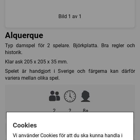
Bild
1 av 1
Alquerque
Typ damspel för 2 spelare. Björkplatta. Bra regler och
historik.
Klar ask 205 x 205 x 35 mm.
Spelet är handgjort i Sverige och färgerna kan därför
variera mellan olika spel.
2
?
8+
Cookies
Regelspråk:
Vi använder Cookies för att du ska kunna handla i