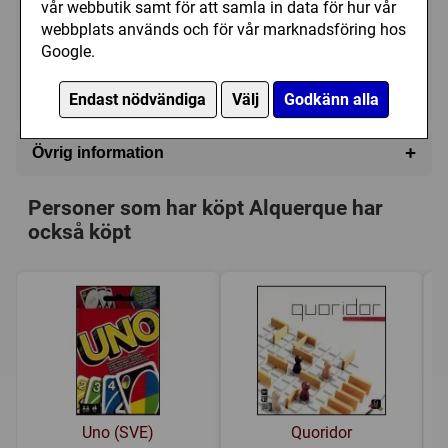
vår webbutik samt för att samla in data för hur vår
35 kr
webbplats används och för vår marknadsföring hos
Utgått
(149 kr)
Google.
Ej tillgänglig
Endast nödvändiga
Välj
Godkänn alla
+
Övrig information
Speltyp:
Strategispel
Personer som har köpt Alquerque har
Kategori:
Abstrakt strategi
också köpt
Tillverkare:
Åsbergsstolen
Länkar:
Tillverkarens hemsida
Försälj. rank:
5580/18139
Uno (SVE)
Quoridor