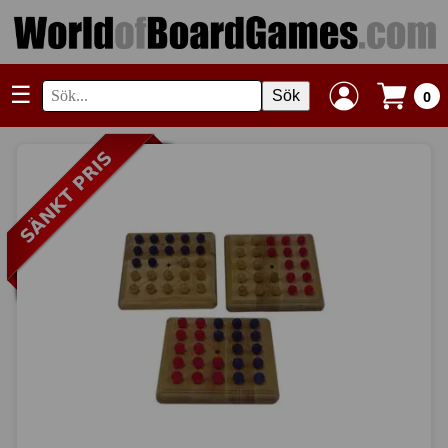
☰
Sök
0