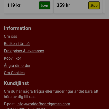
119 kr
359 kr
3
Köp
Köp
Information
Om oss
Butiken i Umeå
Fraktpriser & leveranser
Köpvillkor
Ångra din order
Om Cookies
Kundtjänst
Om du har några frågor eller funderingar är det bara att
höra av dig till oss.
E-post:
info@worldofboardgames.com