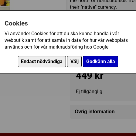
the north or horticulturists f
their "native" currency.
Compete against your opponen
Cookies
Vi använder Cookies för att du ska kunna handla i vår
webbutik samt för att samla in data för hur vår webbplats
används och för vår marknadsföring hos Google.
2 - 6
45 - 60 (min)
Endast nödvändiga
Välj
Godkänn alla
449 kr
Ej tillgänglig
Övrig information
Speltyp:
Strategispel
,
Familj
Serie:
Alhambra