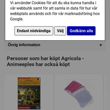
Vi använder Cookies för att du ska kunna handla i
vår webbutik samt för att samla in data för hur vår
webbplats används och för vår marknadsföring hos
75 kr
Utgått
Google.
Ej tillgänglig
Endast nödvändiga
Välj
Godkänn alla
+
Övrig information
Speltyp:
Strategispel
Personer som har köpt Agricola -
Serie:
Agricola och dess expansioner och tillbehör
Animeeples har också köpt
Kategori:
Övrigt
Tillverkare:
Lookout Games
Försälj. rank:
5470/18139