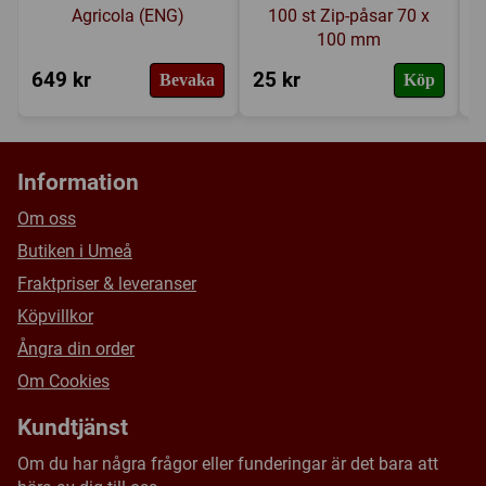
Agricola (ENG)
100 st Zip-påsar 70 x
100 mm
649 kr
25 kr
2
Bevaka
Köp
Information
Om oss
Butiken i Umeå
Fraktpriser & leveranser
Köpvillkor
Ångra din order
Om Cookies
Kundtjänst
Om du har några frågor eller funderingar är det bara att