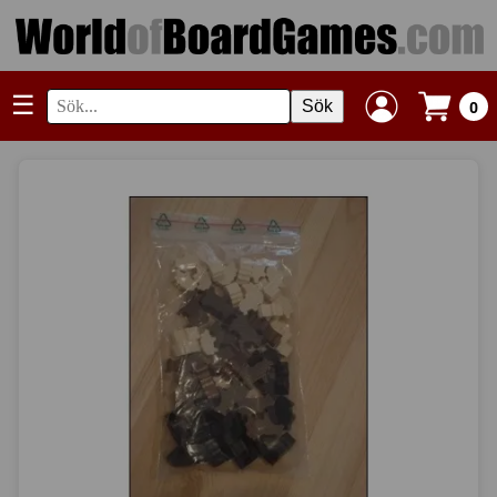
☰
Sök
0