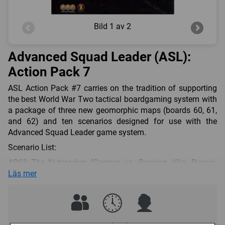
Bild
1 av 2
Advanced Squad Leader (ASL):
Action Pack 7
ASL Action Pack #7 carries on the tradition of supporting
the best World War Two tactical boardgaming system with
a package of three new geomorphic maps (boards 60, 61,
and 62) and ten scenarios designed for use with the
Advanced Squad Leader game system.
Scenario List:
AP63 The Nutcracker (German vs. Russian, Klin, Russia,
1941)
Läs mer
AP64 A Well-Engineered Ambush (British vs. German,
Djefna, Tunisia, 1942)
AP65 Baw Drop (British vs. Japanese, Baw Village, Burma,