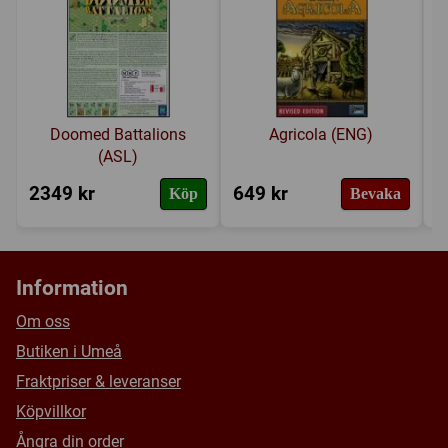
Försälj. rank:
5379/18137
Doomed Battalions
Agricola (ENG)
(ASL)
2349 kr
649 kr
2
Köp
Bevaka
Information
Om oss
Butiken i Umeå
Fraktpriser & leveranser
Köpvillkor
Ångra din order