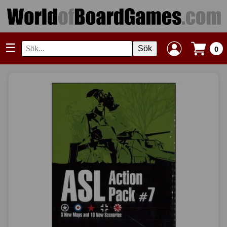
☰
Sök
0