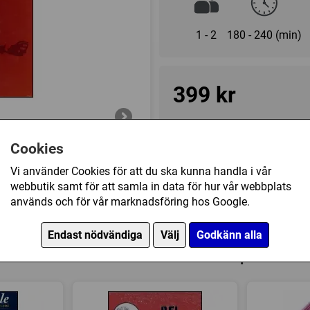
1 - 2
180 - 240 (min)
399 kr
Ej tillgänglig
Cookies
Vi använder Cookies för att du ska kunna handla i vår
Innehållsförteckning
webbutik samt för att samla in data för hur vår webbplats
används och för vår marknadsföring hos Google.
1 map (34"x24")
Övrig information
1 countersheet (280 counter
Endast nödvändiga
Välj
Godkänn alla
Speltyp:
Krigsspel
1 full-color, 16 page ruleboo
isis in Ukraine 1942-43 har också köpt
Kategori:
Andra världskriget
1 player aid cards
Tillverkare:
Multi-Man Publi
2 dice
Länkar:
Tillverkarens hemsi