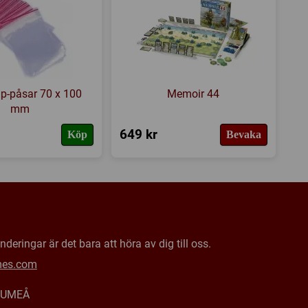
ip-påsar 70 x 100
Memoir 44
mm
649 kr
Köp
Bevaka
deringar är det bara att höra av dig till oss.
mes.com
0 UMEÅ