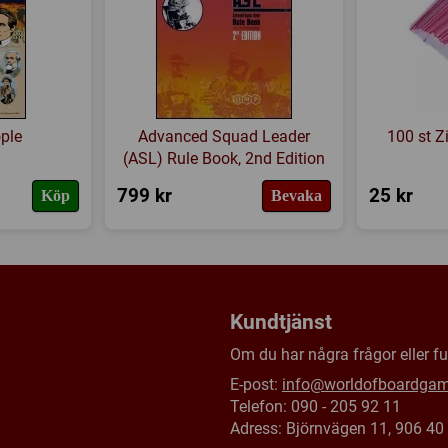
Försälj. rank:
5364/18139
ple
Advanced Squad Leader
100 st Z
(ASL) Rule Book, 2nd Edition
799 kr
25 kr
Köp
Bevaka
Kundtjänst
Om du har några frågor eller fun
E-post:
info@worldofboardga
Telefon: 090 - 205 92 11
Adress: Björnvägen 11, 906 4