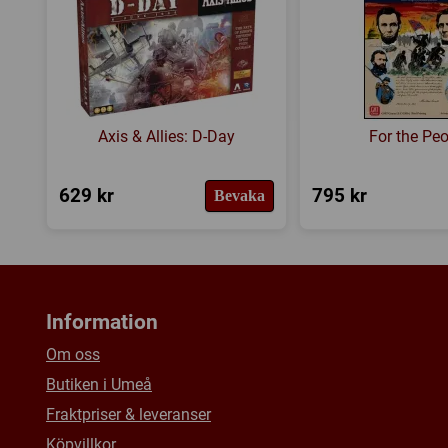
Axis & Allies: D-Day
For the Peo
629 kr
795 kr
Bevaka
Information
Om oss
Butiken i Umeå
Fraktpriser & leveranser
Köpvillkor