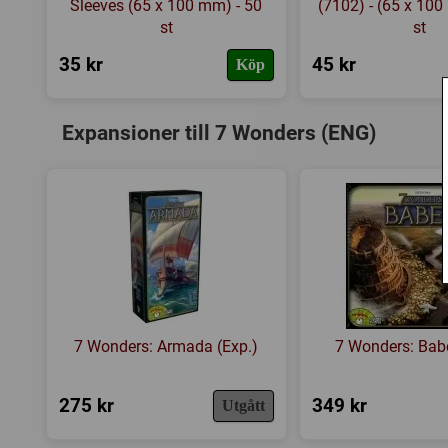
Sleeves (65 x 100 mm) - 50
(7102) - (65 x 100
st
st
35 kr
45 kr
Köp
Expansioner till 7 Wonders (ENG)
7 Wonders: Armada (Exp.)
7 Wonders: Babe
275 kr
349 kr
Utgått