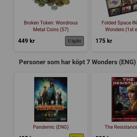
Broken Token: Wondrous
Folded Space IN
Metal Coins (57)
Wonders (1st e
449 kr
175 kr
Utgått
Personer som har köpt 7 Wonders (ENG) 
Pandemic (ENG)
The Resistanc