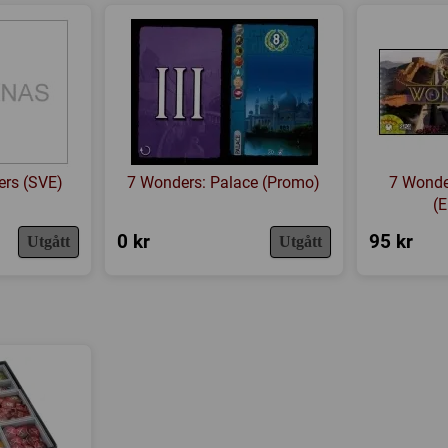
ers (SVE)
7 Wonders: Palace (Promo)
7 Wonde
(E
0 kr
95 kr
Utgått
Utgått