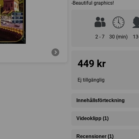
-Beautiful graphics!
2 - 7
30 (min)
13
449 kr
Ej tillgänglig
Innehållsförteckning
- 7 Wonder boards
Videoklipp (1)
- 7 Wonder cards
- 49 Age I cards
Recensioner (1)
- 49 Age II cards