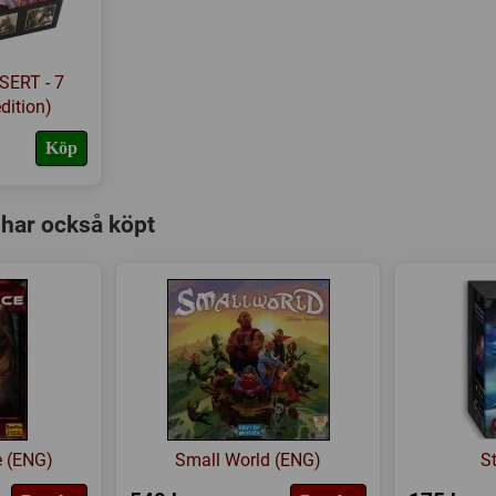
SERT - 7
dition)
Köp
har också köpt
e (ENG)
Small World (ENG)
S