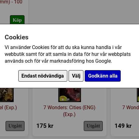
 mm) - 100
Köp
Cookies
Vi använder Cookies för att du ska kunna handla i vår
webbutik samt för att samla in data för hur vår webbplats
används och för vår marknadsföring hos Google.
Endast nödvändiga
Välj
Godkänn alla
l (Exp.)
7 Wonders: Cities (ENG)
7 Wonde
(Exp.)
175 kr
149 kr
Utgått
Utgått