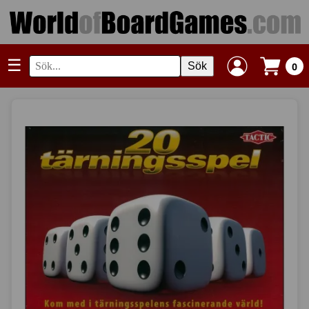
☰
Sök
0