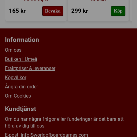
165 kr
299 kr
9
Bevaka
Köp
Information
Om oss
Butiken i Umeå
Fraktpriser & leveranser
Köpvillkor
Ångra din order
Om Cookies
Kundtjänst
Om du har några frågor eller funderingar är det bara att
höra av dig till oss.
E-post:
info@worldofboardgames.com