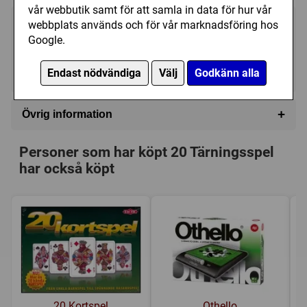
vår webbutik samt för att samla in data för hur vår
webbplats används och för vår marknadsföring hos
149 kr
Utgått
Google.
Ej tillgänglig
Endast nödvändiga
Välj
Godkänn alla
+
Övrig information
Speltyp:
Familjespel
Personer som har köpt 20 Tärningsspel
Kategori:
Tärning
har också köpt
Tillverkare:
Tactic
Länkar:
Tillverkarens hemsida
Försälj. rank:
5116/18139
20 Kortspel
Othello