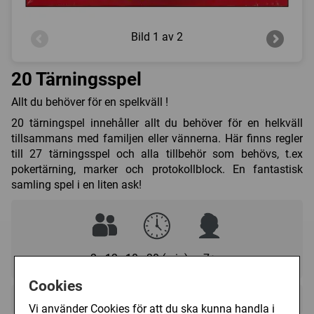
Bild
1 av 2
20 Tärningsspel
Allt du behöver för en spelkväll !
20 tärningspel innehåller allt du behöver för en helkväll
tillsammans med familjen eller vännerna. Här finns regler
till 27 tärningsspel och alla tillbehör som behövs, t.ex
pokertärning, marker och protokollblock. En fantastisk
samling spel i en liten ask!
2 - 12
10 - 30 (min)
7+
Cookies
Regelspråk:
Vi använder Cookies för att du ska kunna handla i